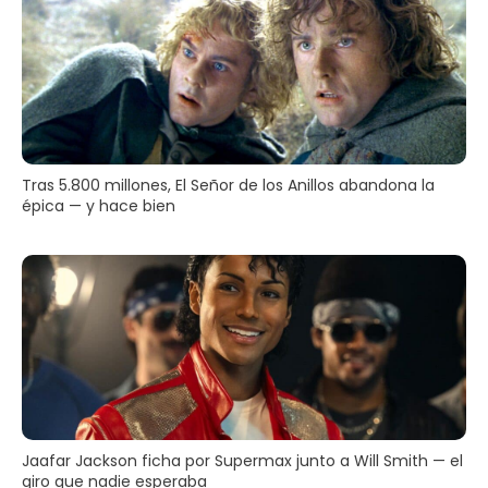
Tras 5.800 millones, El Señor de los Anillos abandona la
épica — y hace bien
Jaafar Jackson ficha por Supermax junto a Will Smith — el
giro que nadie esperaba