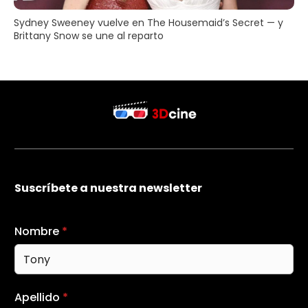
Sydney Sweeney vuelve en The Housemaid’s Secret — y
Brittany Snow se une al reparto
Suscríbete a nuestra newsletter
Nombre
*
Apellido
*