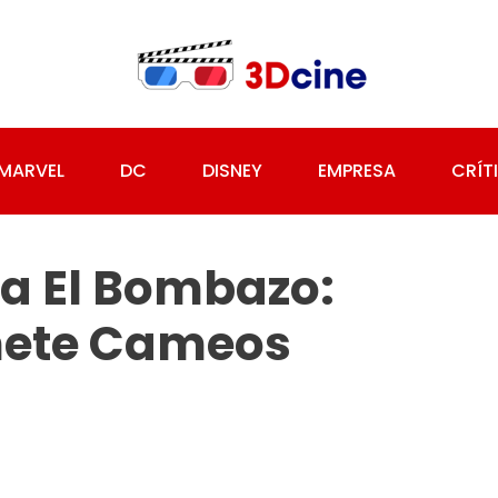
MARVEL
DC
DISNEY
EMPRESA
CRÍT
a El Bombazo:
mete Cameos