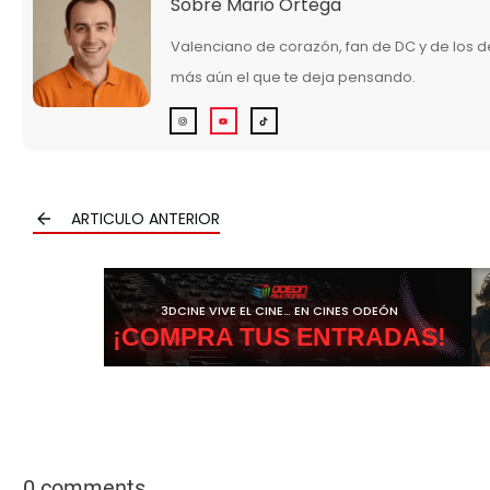
Sobre
Mario Ortega
Valenciano de corazón, fan de DC y de los 
más aún el que te deja pensando.
ARTICULO ANTERIOR
3DCINE VIVE EL CINE… EN CINES ODEÓN
¡COMPRA TUS ENTRADAS!
0 comments