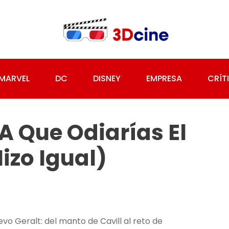
MARVEL
DC
DISNEY
EMPRESA
CRÍT
ÍA Que Odiarías El
izo Igual)
vo Geralt: del manto de Cavill al reto de