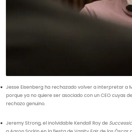
Jesse Eisenberg ha rechazado volver a interpretar a
porque ya no quiere ser asociado con un CEO cuyas de
rechazo genuino.
Jeremy Strong, el inolvidable Kendall Roy de
Successi
a Aaron Sorkin en la fiesta de Vanity Fair de los Ósca