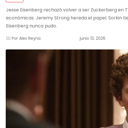
Jesse Eisenberg rechazó volver a ser Zuckerberg en T
económicas. Jeremy Strong hereda el papel. Sorkin t
Eisenberg nunca pudo.
junio 13, 2026
✍🏻 Por
Alex Reyna