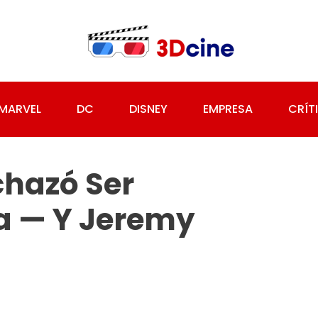
MARVEL
DC
DISNEY
EMPRESA
CRÍT
chazó Ser
ca — Y Jeremy