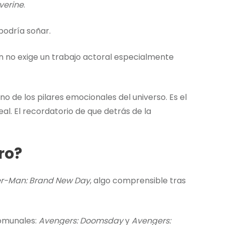
verine
.
podría soñar.
n no exige un trabajo actoral especialmente
o de los pilares emocionales del universo. Es el
l. El recordatorio de que detrás de la
ro?
er-Man: Brand New Day
, algo comprensible tras
comunales:
Avengers: Doomsday
y
Avengers: