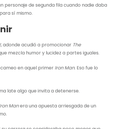
 un personaje de segunda fila cuando nadie daba
 para sí mismo.
nir
!
, adonde acudió a promocionar
The
que mezcla humor y lucidez a partes iguales.
n cameo en aquel primer
Iron Man
. Eso fue lo
a late algo que invita a detenerse.
Iron Man
era una apuesta arriesgada de un
mo.
ar su carrera se consideraba poco menos que