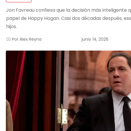
Jon Favreau confiesa que la decisión más inteligente 
papel de Happy Hogan. Casi dos décadas después, ese
hijos.
junio 14, 2026
✍🏻 Por
Alex Reyna