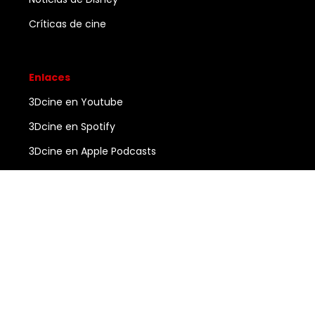
Críticas de cine
Enlaces
3Dcine en Youtube
3Dcine en Spotify
3Dcine en Apple Podcasts
Ayuda
Contacto
3DCINE
COPYRIGHT ©
2026
ALL RIGHTS RESERVED.