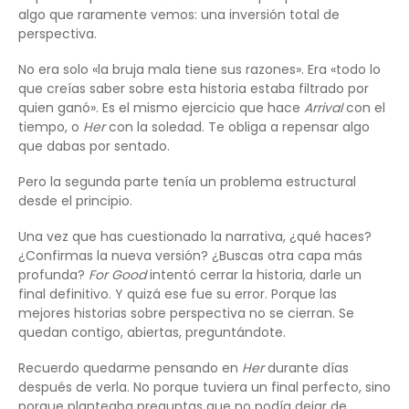
algo que raramente vemos: una inversión total de
perspectiva.
No era solo «la bruja mala tiene sus razones». Era «todo lo
que creías saber sobre esta historia estaba filtrado por
quien ganó». Es el mismo ejercicio que hace
Arrival
con el
tiempo, o
Her
con la soledad. Te obliga a repensar algo
que dabas por sentado.
Pero la segunda parte tenía un problema estructural
desde el principio.
Una vez que has cuestionado la narrativa, ¿qué haces?
¿Confirmas la nueva versión? ¿Buscas otra capa más
profunda?
For Good
intentó cerrar la historia, darle un
final definitivo. Y quizá ese fue su error. Porque las
mejores historias sobre perspectiva no se cierran. Se
quedan contigo, abiertas, preguntándote.
Recuerdo quedarme pensando en
Her
durante días
después de verla. No porque tuviera un final perfecto, sino
porque planteaba preguntas que no podía dejar de