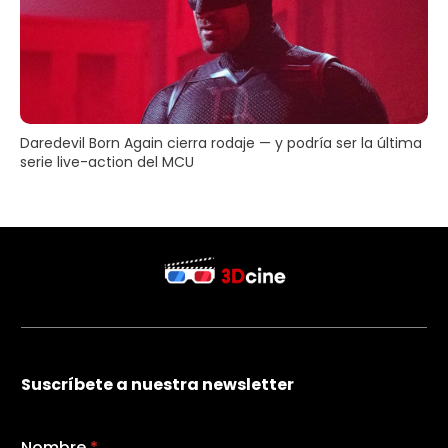
Daredevil Born Again cierra rodaje — y podría ser la última
serie live-action del MCU
Suscríbete a nuestra newsletter
Nombre
*