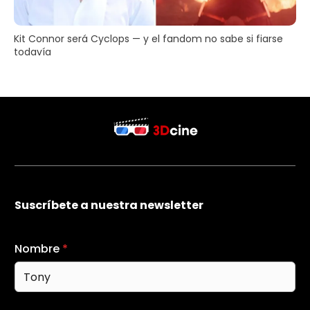
Kit Connor será Cyclops — y el fandom no sabe si fiarse
todavía
Suscríbete a nuestra newsletter
Nombre
*