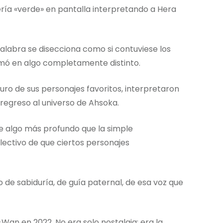
ría «verde» en pantalla interpretando a Hera
alabra se disecciona como si contuviese los
rmó en algo completamente distinto.
turo de sus personajes favoritos, interpretaron
regreso al universo de Ahsoka.
de algo más profundo que la simple
lectivo de que ciertos personajes
 de sabiduría, de guía paternal, de esa voz que
Wan en 2022. No era solo nostalgia; era la