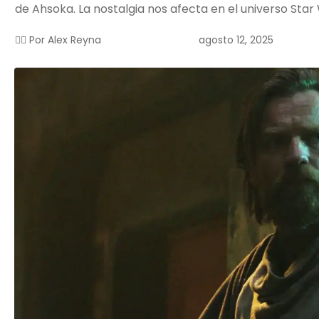
de Ahsoka. La nostalgia nos afecta en el universo Star
agosto 12, 2025
✍🏻 Por
Alex Reyna