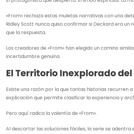
El protagonista que despierta. El limbo espiritual. La 
«From» rechaza estas muletas narrativas con una det
Ridley Scott nunca quiso confirmar si Deckard era un 
que la respuesta.
Los creadores de «From» han elegido un camino similar
incertidumbre genuina.
El Territorio Inexplorado de
Existe una razón por la que tantas historias recurren a
explicación que permite clasificar la experiencia y ar
Pero aquí radica la valentía de «From».
Al descartar las soluciones fáciles, la serie se adentra 