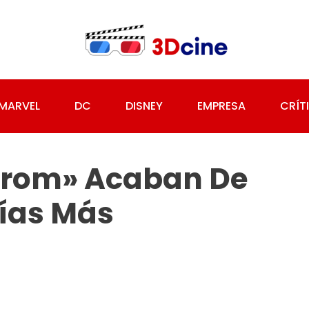
MARVEL
DC
DISNEY
EMPRESA
CRÍT
«From» Acaban De
rías Más