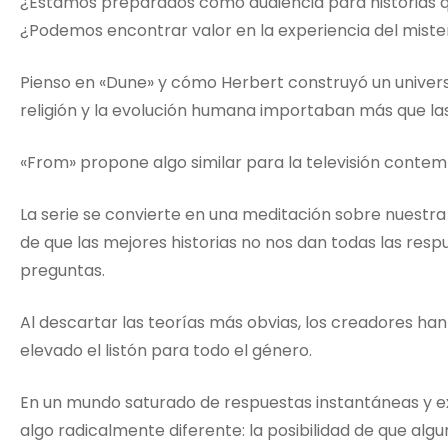
¿Estamos preparados como audiencia para historias qu
¿Podemos encontrar valor en la experiencia del miste
Pienso en «Dune» y cómo Herbert construyó un univers
religión y la evolución humana importaban más que las 
«From» propone algo similar para la televisión conte
La serie se convierte en una meditación sobre nuestra
de que las mejores historias no nos dan todas las res
preguntas.
Al descartar las teorías más obvias, los creadores han
elevado el listón para todo el género.
En un mundo saturado de respuestas instantáneas y ex
algo radicalmente diferente: la posibilidad de que al