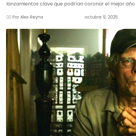
lanzamientos clave que podrían coronar el mejor año 
octubre 9, 2025
✍🏻 Por
Alex Reyna