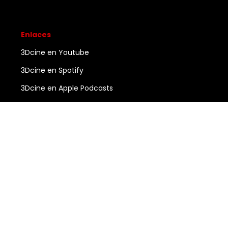
Enlaces
3Dcine en Youtube
3Dcine en Spotify
3Dcine en Apple Podcasts
Ayuda
Contacto
3DCINE
COPYRIGHT ©
2026
ALL RIGHTS RESERVED.