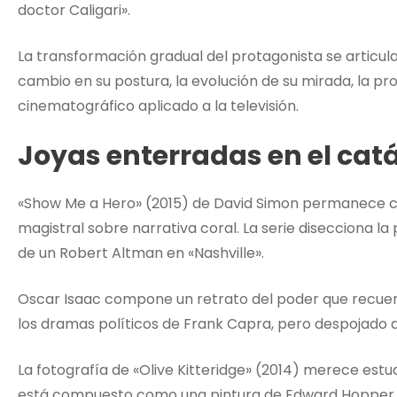
doctor Caligari».
La transformación gradual del protagonista se articula
cambio en su postura, la evolución de su mirada, la pr
cinematográfico aplicado a la televisión.
Joyas enterradas en el cat
«Show Me a Hero» (2015) de David Simon permanece c
magistral sobre narrativa coral. La serie disecciona la 
de un Robert Altman en «Nashville».
Oscar Isaac compone un retrato del poder que recuer
los dramas políticos de Frank Capra, pero despojado d
La fotografía de «Olive Kitteridge» (2014) merece est
está compuesto como una pintura de Edward Hopper, co