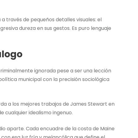
 a través de pequeños detalles visuales: el
ogresiva dureza en sus gestos. Es puro lenguaje
álogo
riminalmente ignorada pese a ser una lección
política municipal con la precisión sociológica
da a los mejores trabajos de James Stewart en
e cualquier idealismo ingenuo.
udio aparte. Cada encuadre de la costa de Maine
n esa luz fría y melancólica que define el