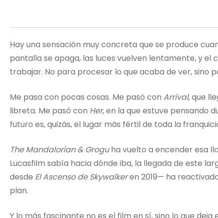
Hay una sensación muy concreta que se produce cuand
pantalla se apaga, las luces vuelven lentamente, y e
trabajar. No para procesar lo que acaba de ver, sino p
Me pasa con pocas cosas. Me pasó con
Arrival
, que l
libreta. Me pasó con
Her
, en la que estuve pensando du
futuro es, quizás, el lugar más fértil de toda la franquici
The Mandalorian & Grogu
ha vuelto a encender esa ll
Lucasfilm sabía hacia dónde iba, la llegada de este l
desde
El Ascenso de Skywalker
en 2019— ha reactivado
plan.
Y lo más fascinante no es el film en sí, sino lo que dej