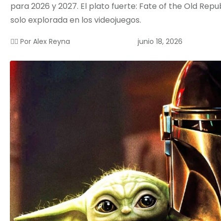
para 2026 y 2027. El plato fuerte: Fate of the Old Repu
solo explorada en los videojuegos.
junio 18, 2026
✍🏻 Por
Alex Reyna