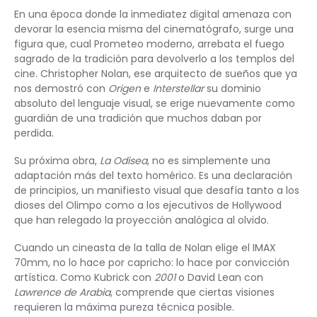
En una época donde la inmediatez digital amenaza con
devorar la esencia misma del cinematógrafo, surge una
figura que, cual Prometeo moderno, arrebata el fuego
sagrado de la tradición para devolverlo a los templos del
cine. Christopher Nolan, ese arquitecto de sueños que ya
nos demostró con
Origen
e
Interstellar
su dominio
absoluto del lenguaje visual, se erige nuevamente como
guardián de una tradición que muchos daban por
perdida.
Su próxima obra,
La Odisea
, no es simplemente una
adaptación más del texto homérico. Es una declaración
de principios, un manifiesto visual que desafía tanto a los
dioses del Olimpo como a los ejecutivos de Hollywood
que han relegado la proyección analógica al olvido.
Cuando un cineasta de la talla de Nolan elige el IMAX
70mm, no lo hace por capricho: lo hace por convicción
artística. Como Kubrick con
2001
o David Lean con
Lawrence de Arabia
, comprende que ciertas visiones
requieren la máxima pureza técnica posible.