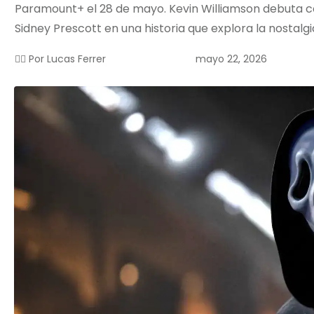
Paramount+ el 28 de mayo. Kevin Williamson debuta 
Sidney Prescott en una historia que explora la nostalgi
mayo 22, 2026
✍🏻 Por
Lucas Ferrer