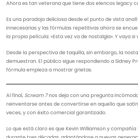
Ahora es tan veterana que tiene dos elencos legacy 
Es una paradoja deliciosa desde el punto de vista analít
innecesarias y las fórmulas repetitivas ahora se enc
la propia película: «Esta vez va de nostalgia». Y vaya si 
Desde la perspectiva de taquilla, sin embargo, la nostal
demuestran. El público sigue respondiendo a Sidney Pr
fórmula empieza a mostrar grietas.
Al final,
Scream 7
nos deja con una pregunta incómoda
reinventarse antes de convertirse en aquello que sati
veces, y con éxito comercial garantizado.
Lo que está claro es que Kevin Williamson y compañí
durante tres décadas, adaptándose a nuevas generac