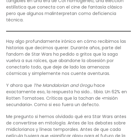
tangibles en una era de CGI homogéneo, una elección
estilística que conecta con el cine de fantasía clásico
pero que algunos malinterpretan como deficiencia
técnica.
Hay algo profundamente irónico en cómo recibimos las
historias que decimos querer. Durante años, parte del
fandom de Star Wars ha pedido a gritos que la saga
vuelva a sus raíces, que abandone la obsesión por
conectarlo todo, que deje de lado las amenazas
cósmicas y simplemente nos cuente aventuras.
Y ahora que
The Mandalorian and Grogu
hace
exactamente eso, la respuesta ha sido… tibia. Un 62% en
Rotten Tomatoes. Críticas que la tachan de «misión
secundaria». Como si eso fuera un defecto.
Me pregunto si hemos olvidado qué era Star Wars antes
de convertirse en mitología. Antes de los debates sobre
midiclorianos y líneas temporales. Antes de que cada
película tuviera que «significar algo» para el futuro de la