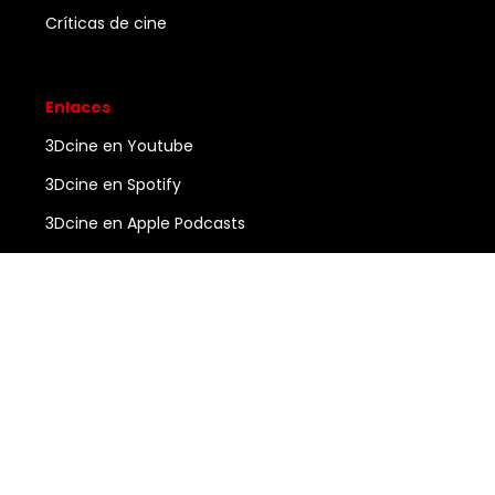
Críticas de cine
Enlaces
3Dcine en Youtube
3Dcine en Spotify
3Dcine en Apple Podcasts
Ayuda
Contacto
3DCINE
COPYRIGHT ©
2026
ALL RIGHTS RESERVED.