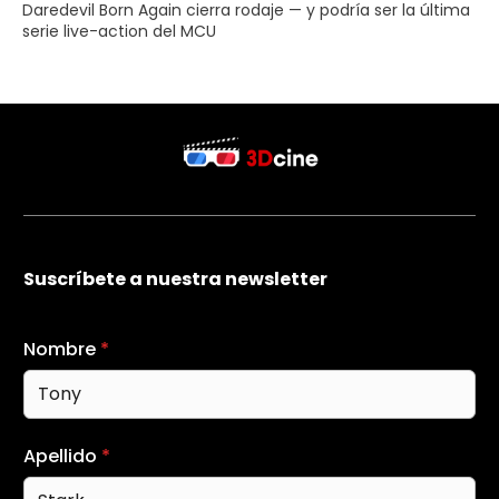
Daredevil Born Again cierra rodaje — y podría ser la última
serie live-action del MCU
Suscríbete a nuestra newsletter
Nombre
*
Apellido
*