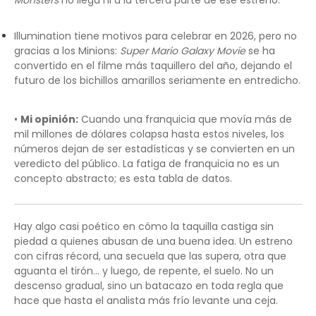
Monsters
no llega ni a la tercera parte de ese estreno.
Illumination tiene motivos para celebrar en 2026, pero no
gracias a los Minions:
Super Mario Galaxy Movie
se ha
convertido en el filme más taquillero del año, dejando el
futuro de los bichillos amarillos seriamente en entredicho.
•
Mi opinión:
Cuando una franquicia que movía más de
mil millones de dólares colapsa hasta estos niveles, los
números dejan de ser estadísticas y se convierten en un
veredicto del público. La fatiga de franquicia no es un
concepto abstracto; es esta tabla de datos.
Hay algo casi poético en cómo la taquilla castiga sin
piedad a quienes abusan de una buena idea. Un estreno
con cifras récord, una secuela que las supera, otra que
aguanta el tirón… y luego, de repente, el suelo. No un
descenso gradual, sino un batacazo en toda regla que
hace que hasta el analista más frío levante una ceja.