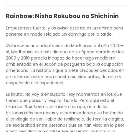
Rainbow: Nisha Rokubou no Shichinin
Empezamos fuerte, y os aviso: este no es un anime para
ponerse en modo relajado un domingo por la tarde.
Rainbow
es una adaptación de Madhouse del año 2010 —
sí, Madhouse, ese estudio que en su época dorada de los
2000 y 2010 parecía incapaz de hacer algo mediocre—,
ambientada en el Japón de posguerra bajo la ocupación
americana. La historia sigue a siete chicos encerrados en
un reformatorio, y nos muestra su vida antes, durante y
después de esa experiencia.
Es brutal. No voy a endulzarlo. Hay momentos en los que
tienes que pausar y respirar hondo. Pero aquí está el
mazazo:
Rainbow
es, al mismo tiempo, una de las
historias más hermosas y esperanzadoras que he tenido
el privilegio de ver. Habla de resiliencia, de familia elegida,
de esa lealtad entre personas que se han visto en lo peor
y han decidido no soltarse. Me recuerda un poco a la