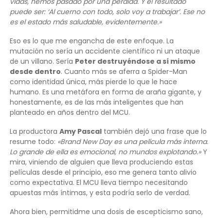
vidas, hemos pasado por una pérdida. Y el resultado
puede ser: ‘Al cuerno con todo, solo voy a trabajar’. Ese no
es el estado más saludable, evidentemente.»
Eso es lo que me engancha de este enfoque. La
mutación no sería un accidente científico ni un ataque
de un villano. Sería
Peter destruyéndose a sí mismo
desde dentro
. Cuanto más se aferra a Spider-Man
como identidad única, más pierde lo que le hace
humano. Es una metáfora en forma de araña gigante, y
honestamente, es de las más inteligentes que han
planteado en años dentro del MCU.
La productora
Amy Pascal
también dejó una frase que lo
resume todo:
«Brand New Day es una película más interna.
Lo grande de ella es emocional, no mundos explotando.»
Y
mira, viniendo de alguien que lleva produciendo estas
películas desde el principio, eso me genera tanto alivio
como expectativa. El MCU lleva tiempo necesitando
apuestas más íntimas, y esta podría serlo de verdad.
Ahora bien, permitidme una dosis de escepticismo sano,