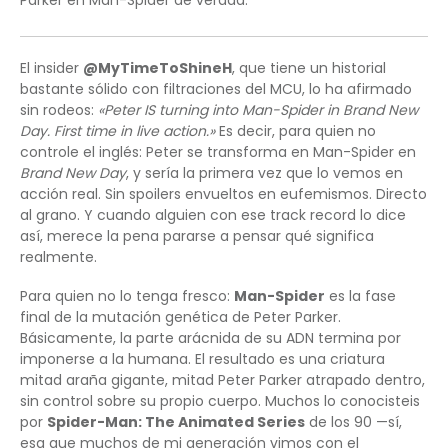
El insider
@MyTimeToShineH
, que tiene un historial
bastante sólido con filtraciones del MCU, lo ha afirmado
sin rodeos:
«Peter IS turning into Man-Spider in Brand New
Day. First time in live action.»
Es decir, para quien no
controle el inglés: Peter se transforma en Man-Spider en
Brand New Day
, y sería la primera vez que lo vemos en
acción real. Sin spoilers envueltos en eufemismos. Directo
al grano. Y cuando alguien con ese track record lo dice
así, merece la pena pararse a pensar qué significa
realmente.
Para quien no lo tenga fresco:
Man-Spider
es la fase
final de la mutación genética de Peter Parker.
Básicamente, la parte arácnida de su ADN termina por
imponerse a la humana. El resultado es una criatura
mitad araña gigante, mitad Peter Parker atrapado dentro,
sin control sobre su propio cuerpo. Muchos lo conocisteis
por
Spider-Man: The Animated Series
de los 90 —sí,
esa que muchos de mi generación vimos con el