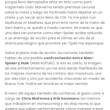
porque llevo demasiados años en esto como para
tragármelo todo. Marvel ha tenido premisas oscuras
sobre la mesa y luego las ha limado hasta dejarlas en un
chiste y un tercer acto lleno de CGI. Ya me pasó con
Multiverse of Madness
, que prometía terror de la mano de
Sam Raimi y se quedó a medio camino. Mi miedo es que
una idea tan potente como Man-Spider acabe reducida
a un enemigo de acción para el clímax en vez de al
drama psicológico que promete ser. Ojalá me equivoque.
Sobre el plano más de acción, los rumores también
hablan de una posible
confrontación entre Man-
Spider y Hulk
(Mark Ruffalo). Si eso es cierto, la imagen
de ese enfrentamiento ya me está dando flashbacks de
los mejores números de los cómics: dos monstruos, uno
por elección y otro por accidente, chocando en medio de
Nueva York. Podría ser brutal en el mejor sentido.
El resto del equipo también da confianza: el guion corre a
cargo de
Chris McKenna y Erik Sommers
, los mismos
que trabajaron en
Homecoming
y
No Way Home
, lo que
sugiere que saben perfectamente cómo manejar a este