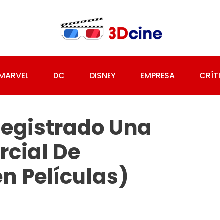
MARVEL
DC
DISNEY
EMPRESA
CRÍT
Registrado Una
cial De
n Películas)