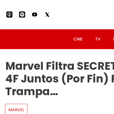
CINE
TV
Marvel Filtra SECR
4F Juntos (por Fin)
Trampa…
MARVEL