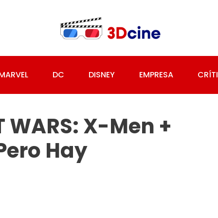
MARVEL
DC
DISNEY
EMPRESA
CRÍT
ET WARS: X-Men +
 Pero Hay