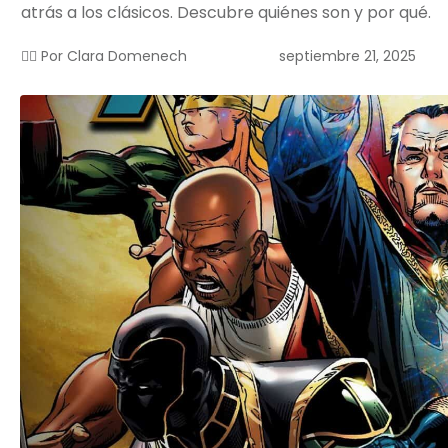
atrás a los clásicos. Descubre quiénes son y por qué.
septiembre 21, 2025
✍🏻 Por
Clara Domenech