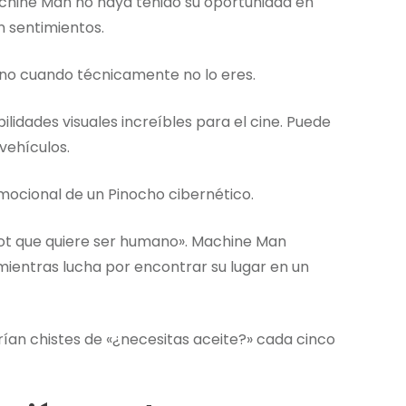
chine Man no haya tenido su oportunidad en
n sentimientos.
ano cuando técnicamente no lo eres.
lidades visuales increíbles para el cine. Puede
vehículos.
mocional de un Pinocho cibernético.
obot que quiere ser humano». Machine Man
 mientras lucha por encontrar su lugar en un
an chistes de «¿necesitas aceite?» cada cinco