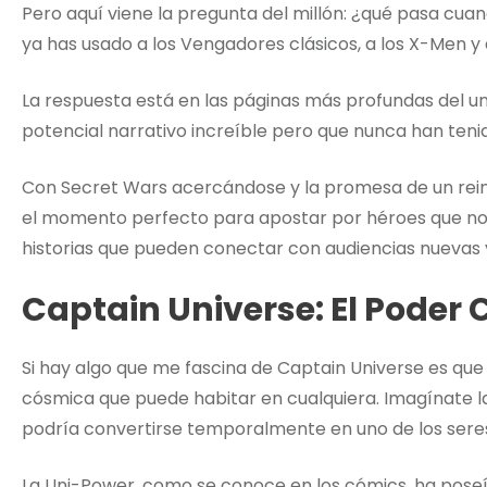
Pero aquí viene la pregunta del millón: ¿qué pasa c
ya has usado a los Vengadores clásicos, a los X-Men y
La respuesta está en las páginas más profundas del un
potencial narrativo increíble pero que nunca han teni
Con Secret Wars acercándose y la promesa de un reinic
el momento perfecto para apostar por héroes que no 
historias que pueden conectar con audiencias nuevas y
Captain Universe: El Poder
Si hay algo que me fascina de Captain Universe es que
cósmica que puede habitar en cualquiera. Imagínate las
podría convertirse temporalmente en uno de los sere
La Uni-Power, como se conoce en los cómics, ha pos