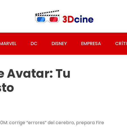
MARVEL
DC
DISNEY
EMPRESA
CRÍT
e Avatar: Tu
sto
0M: corrige “errores” del cerebro, prepara Fire