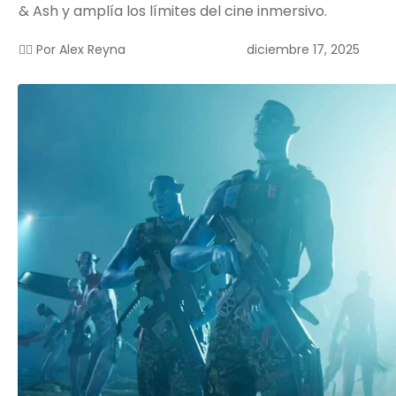
& Ash y amplía los límites del cine inmersivo.
diciembre 17, 2025
✍🏻 Por
Alex Reyna