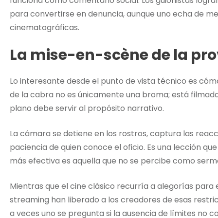
funciona como comentario social. Los guionistas logran 
para convertirse en denuncia, aunque uno echa de men
cinematográficas.
La mise-en-scène de la pr
Lo interesante desde el punto de vista técnico es có
de la cabra no es únicamente una broma; está filmada
plano debe servir al propósito narrativo.
La cámara se detiene en los rostros, captura las reacc
paciencia de quien conoce el oficio. Es una lección qu
más efectiva es aquella que no se percibe como sermó
Mientras que el cine clásico recurría a alegorías para 
streaming han liberado a los creadores de esas restri
a veces uno se pregunta si la ausencia de límites no co