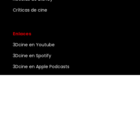
Críticas de cine
Enlaces
3Dcine en Youtube
3Dcine en Spotify
3Dcine en Apple Podcasts
Ayuda
Contacto
3DCINE
COPYRIGHT ©
2026
ALL RIGHTS RESERVED.