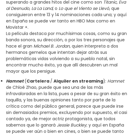
superando a grandes hitos del cine como son
Titanic
,
Eva
al Desnudo
,
La La Land
, o
Lo que el Viento se Llevó
, que
consiguieron entre 13 y 14 nominaciones cada una; y aquí
en España se puede ver tanto en HBO Max como en
Movistar +.
La película destaca por muchísimas cosas, como su gran
banda sonora, su dirección, o por los tres personajes que
hace el gran
Michael B. Jordan
, quien interpreta a dos
hermanos gemelos que intentan dejar atrás sus
problemáticas vidas volviendo a su pueblo natal, sin
encontrar mucho éxito, ya que allí descubren un mal
mayor que los persigue.
Hamnet
(
Cartelera
/
Alquiler en streaming
):
Hamnet
de Chloé Zhao, puede que sea una de las más
infravaloradas en la lista, pues a pesar de su gran éxito en
taquilla, y las buenas opiniones tanto por parte de la
crítica como del público general, parece que puede irse
sin demasiados premios, excluyendo por supuesto, el casi
cantado ya, de mejor actriz protagonista, que todos
sabemos que lo ganará
Jessie Buckley
; y aquí en España
se puede ver aún o bien en cines, o bien se puede tanto