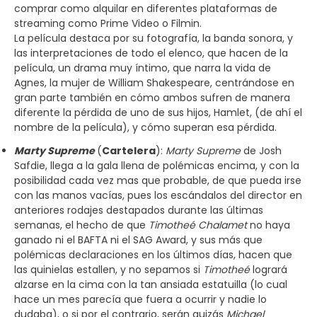
comprar como alquilar en diferentes plataformas de
streaming como Prime Video o Filmin.
La película destaca por su fotografía, la banda sonora, y
las interpretaciones de todo el elenco, que hacen de la
película, un drama muy íntimo, que narra la vida de
Agnes, la mujer de William Shakespeare, centrándose en
gran parte también en cómo ambos sufren de manera
diferente la pérdida de uno de sus hijos, Hamlet, (de ahí el
nombre de la película), y cómo superan esa pérdida.
Marty Supreme
(
Cartelera
):
Marty Supreme
de Josh
Safdie, llega a la gala llena de polémicas encima, y con la
posibilidad cada vez mas que probable, de que pueda irse
con las manos vacías, pues los escándalos del director en
anteriores rodajes destapados durante las últimas
semanas, el hecho de que
Timotheé Chalamet
no haya
ganado ni el BAFTA ni el SAG Award, y sus más que
polémicas declaraciones en los últimos días, hacen que
las quinielas estallen, y no sepamos si
Timotheé
logrará
alzarse en la cima con la tan ansiada estatuilla (lo cual
hace un mes parecía que fuera a ocurrir y nadie lo
dudaba), o si por el contrario, serán quizás
Michael