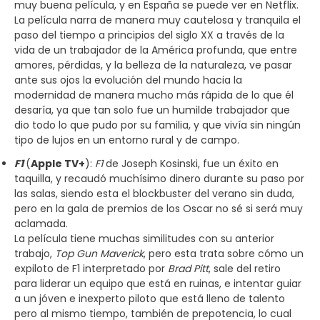
muy buena película, y en España se puede ver en Netflix.
La película narra de manera muy cautelosa y tranquila el
paso del tiempo a principios del siglo XX a través de la
vida de un trabajador de la América profunda, que entre
amores, pérdidas, y la belleza de la naturaleza, ve pasar
ante sus ojos la evolución del mundo hacia la
modernidad de manera mucho más rápida de lo que él
desaría, ya que tan solo fue un humilde trabajador que
dio todo lo que pudo por su familia, y que vivía sin ningún
tipo de lujos en un entorno rural y de campo.
F1
(
Apple TV+
):
F1
de Joseph Kosinski, fue un éxito en
taquilla, y recaudó muchísimo dinero durante su paso por
las salas, siendo esta el blockbuster del verano sin duda,
pero en la gala de premios de los Oscar no sé si será muy
aclamada.
La película tiene muchas similitudes con su anterior
trabajo,
Top Gun Maverick
, pero esta trata sobre cómo un
expiloto de F1 interpretado por
Brad Pitt
, sale del retiro
para liderar un equipo que está en ruinas, e intentar guiar
a un jóven e inexperto piloto que está lleno de talento
pero al mismo tiempo, también de prepotencia, lo cual