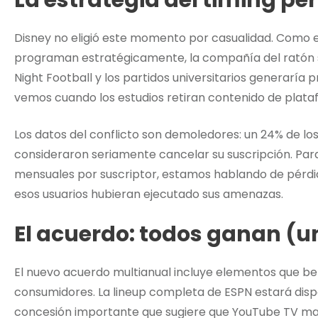
La estrategia del timing pe
Disney no eligió este momento por casualidad. Como e
programan estratégicamente, la compañía del ratón s
Night Football y los partidos universitarios generaría 
vemos cuando los estudios retiran contenido de plata
Los datos del conflicto son demoledores: un 24% de l
consideraron seriamente cancelar su suscripción. Par
mensuales por suscriptor, estamos hablando de pérdida
esos usuarios hubieran ejecutado sus amenazas.
El acuerdo: todos ganan (u
El nuevo acuerdo multianual incluye elementos que be
consumidores. La lineup completa de ESPN estará dispo
concesión importante que sugiere que YouTube TV man