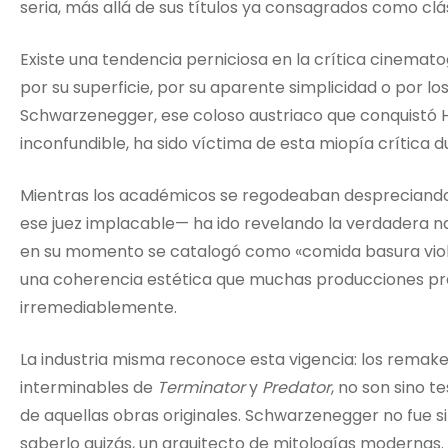
seria, más allá de sus títulos ya consagrados como clás
Existe una tendencia perniciosa en la crítica cinemat
por su superficie, por su aparente simplicidad o por lo
Schwarzenegger, ese coloso austriaco que conquistó H
inconfundible, ha sido víctima de esta miopía crítica 
Mientras los académicos se regodeaban despreciando s
ese juez implacable— ha ido revelando la verdadera n
en su momento se catalogó como «comida basura viol
una coherencia estética que muchas producciones pr
irremediablemente.
La industria misma reconoce esta vigencia: los remak
interminables de
Terminator
y
Predator
, no son sino t
de aquellas obras originales. Schwarzenegger no fue si
saberlo quizás, un arquitecto de mitologías modernas.