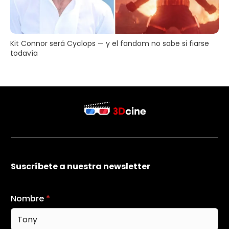
Kit Connor será Cyclops — y el fandom no sabe si fiarse
todavía
Suscríbete a nuestra newsletter
Nombre
*