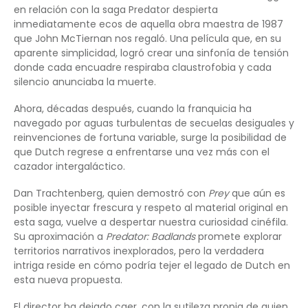
en relación con la saga Predator despierta
inmediatamente ecos de aquella obra maestra de 1987
que John McTiernan nos regaló. Una película que, en su
aparente simplicidad, logró crear una sinfonía de tensión
donde cada encuadre respiraba claustrofobia y cada
silencio anunciaba la muerte.
Ahora, décadas después, cuando la franquicia ha
navegado por aguas turbulentas de secuelas desiguales y
reinvenciones de fortuna variable, surge la posibilidad de
que Dutch regrese a enfrentarse una vez más con el
cazador intergaláctico.
Dan Trachtenberg, quien demostró con
Prey
que aún es
posible inyectar frescura y respeto al material original en
esta saga, vuelve a despertar nuestra curiosidad cinéfila.
Su aproximación a
Predator: Badlands
promete explorar
territorios narrativos inexplorados, pero la verdadera
intriga reside en cómo podría tejer el legado de Dutch en
esta nueva propuesta.
El director ha dejado caer, con la sutileza propia de quien