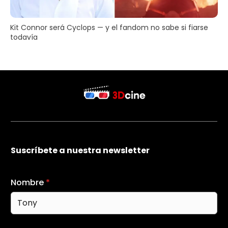
Kit Connor será Cyclops — y el fandom no sabe si fiarse
todavía
Suscríbete a nuestra newsletter
Nombre
*