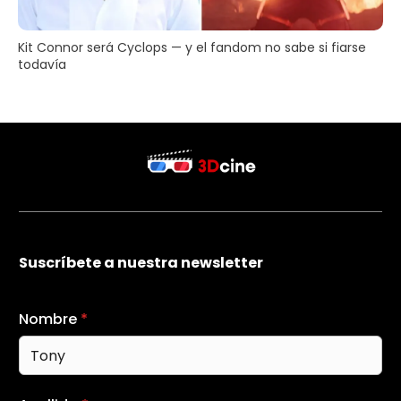
Kit Connor será Cyclops — y el fandom no sabe si fiarse
todavía
Suscríbete a nuestra newsletter
Nombre
*