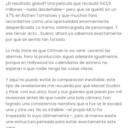
¿El resultado global? Una película que recaudó 543,9
millones —nada desdeñable— pero que se quedó en un
47% en Rotten Tomatoes y que muchos fans
recordamos como una oportunidad enormemente
desperdiciada. La trama, sobrecargada de personajes. Y
ese tercer acto… bueno, ahora ya sabemos exactamente
por qué se sentía tan forzado.
Lo más triste es que Ottman lo vio venir. Levantó las
alarmas. Pero la producción siguió adelante igualmente,
porque en Hollywood los calendarios de estreno no
esperan a que nadie tenga las cosas claras.
Y aquí no puedo evitar la comparación inevitable: este
tipo de revelaciones me recuerda por qué Marvel Studios
y Pixar, con sus
story trust
y sus guiones que pasan por mil
revisiones antes de que ruede una sola cámara, han
logrado una consistencia narrativa que a Fox se le escapó
una y otra vez. No es infalible —el propio MCU ha
tropezado lo suyo últimamente—, pero al menos existe
una estructura pensada para evitar exactamente este
caos.