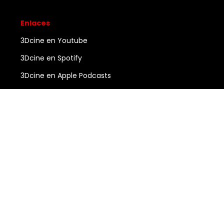
Enlaces
3Dcine en Youtube
3Dcine en Spotify
3Dcine en Apple Podcasts
Ayuda
Contacto
3DCINE
COPYRIGHT ©
2026
ALL RIGHTS RESERVED.