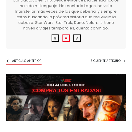
Contraataca en VHS. Desde entonces, la ciencia ficción
ha sido mi lenguaje. He montado Legos, he visto
Interstellar más veces de las que debería, y siempre
estoy buscando la próxima historia que me vuele la
cabeza. Star Wars, Star Trek, Dune, Nolan… si tiene
naves o viajes temporales, cuenta conmigo.
ARTICULO ANTERIOR
SIGUIENTE ARTICULO
3DCINE VIVE EL CINE… EN CINES ODEÓN
¡COMPRA TUS ENTRADAS!