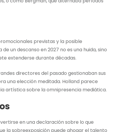
os, o como Bergman, que alternaba períodos
 promocionales previstas y la posible
va de un descanso en 2027 no es una huida, sino
mete extenderse durante décadas.
randes directores del pasado gestionaban sus
era una elección meditada. Holland parece
ia artística sobre la omnipresencia mediática.
ios
nvertirse en una declaración sobre lo que
 que la sobreexposición puede ahogar el talento