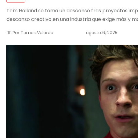
Tom Holland se toma un descanso tras proyectos impo
descanso creativo en una industria que exige más y m
agosto 6, 2025
✍🏻 Por
Tomas Velarde