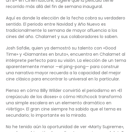
un B+ en CinemaScore, sugiere que la película tiene
recorrido más allá del fin de semana inaugural.
Aquí es donde la elección de la fecha cobra su verdadero
sentido. El periodo entre Navidad y Año Nuevo es
tradicionalmente la semana de mayor afluencia a los
cines del año. Chalamet y sus colaboradores lo saben.
Josh Safdie, quien ya demostró su talento con «Good
Time» y «Diamantes en bruto», encuentra en Chalamet al
intérprete perfecto para su visión. La elección de un tema
aparentemente menor —el ping-pong— para construir
una narrativa mayor recuerda a la capacidad del mejor
cine clásico para encontrar lo universal en lo particular.
Pienso en cómo Billy Wilder convirtió el periodismo en «El
crepúsculo de los dioses» o cómo Hitchcock transformó
una simple escalera en un elemento dramático en
«Vértigo». El gran cine siempre ha sabido que el tema es
secundario; lo importante es la mirada.
No he tenido aún la oportunidad de ver «Marty Supreme»,