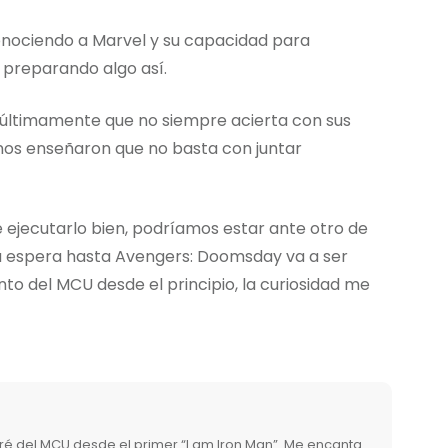
conociendo a Marvel y su capacidad para
 preparando algo así.
 últimamente que no siempre acierta con sus
nos enseñaron que no basta con juntar
ue ejecutarlo bien, podríamos estar ante otro de
a espera hasta Avengers: Doomsday va a ser
o del MCU desde el principio, la curiosidad me
é del MCU desde el primer “I am Iron Man”. Me encanta