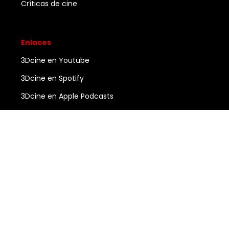
Críticas de cine
Enlaces
3Dcine en Youtube
3Dcine en Spotify
3Dcine en Apple Podcasts
Ayuda
Contacto
3DCINE
COPYRIGHT ©
2026
ALL RIGHTS RESERVED.