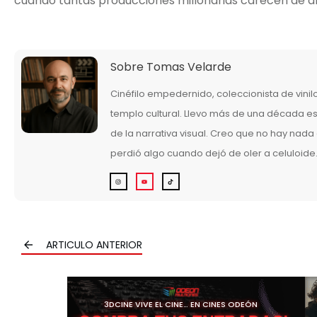
cuando tantas producciones millonarias carecen de 
Sobre
Tomas Velarde
Cinéfilo empedernido, coleccionista de vini
templo cultural. Llevo más de una década esc
de la narrativa visual. Creo que no hay nad
perdió algo cuando dejó de oler a celuloide
ARTICULO ANTERIOR
3DCINE VIVE EL CINE… EN CINES ODEÓN