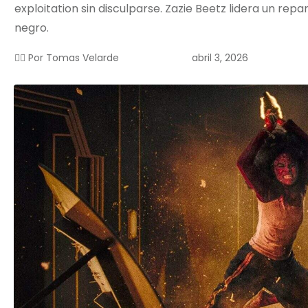
exploitation sin disculparse. Zazie Beetz lidera un re
negro.
abril 3, 2026
✍🏻 Por
Tomas Velarde