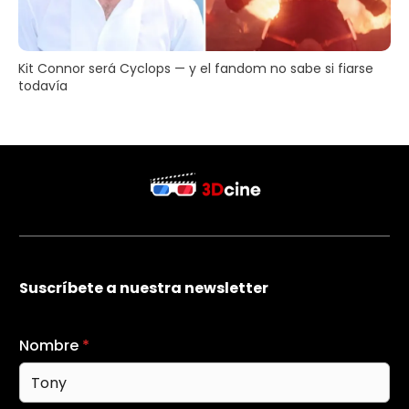
Kit Connor será Cyclops — y el fandom no sabe si fiarse
todavía
Suscríbete a nuestra newsletter
Nombre
*