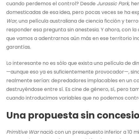
cuando perdemos el control? Desde
Jurassic Park
, h
domesticadas de esa idea, pero pocas veces se ha ex
War
, una película australiana de ciencia ficción y ter
responder esa pregunta sin anestesia. Y ahora, con l
que vamos a adentrarnos aún más en ese territorio i
garantías.
Lo interesante no es sólo que exista una película de 
—aunque eso ya es suficientemente provocador—, sino
realmente serían: depredadores implacables en un c
destruyéndose entre sí. Es cine de género, sí, pero ta
cuando introducimos variables que no podemos control
Una propuesta sin concesi
Primitive War
nació con un presupuesto inferior a 10 mil