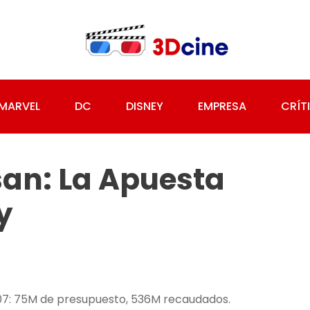
MARVEL
DC
DISNEY
EMPRESA
CRÍT
an: La Apuesta
y
007: 75M de presupuesto, 536M recaudados.