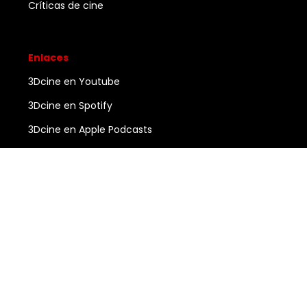
Críticas de cine
Enlaces
3Dcine en Youtube
3Dcine en Spotify
3Dcine en Apple Podcasts
Ayuda
Contacto
3DCINE
COPYRIGHT ©
2026
ALL RIGHTS RESERVED.