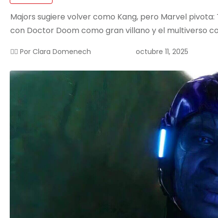
Majors sugiere volver como Kang, pero Marvel pivota
con Doctor Doom como gran villano y el multiverso 
octubre 11, 2025
✍🏻 Por
Clara Domenech