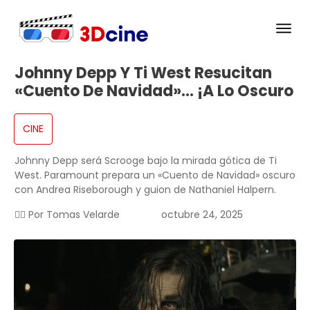
Johnny Depp Y Ti West Resucitan
«Cuento De Navidad»… ¡a Lo Oscuro
CINE
Johnny Depp será Scrooge bajo la mirada gótica de Ti
West. Paramount prepara un «Cuento de Navidad» oscuro
con Andrea Riseborough y guion de Nathaniel Halpern.
✍🏻 Por
Tomas Velarde
octubre 24, 2025