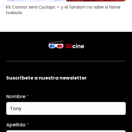
Kit Connor será Cyclops — y el fandom no sabe si fiarse
todavía
Suscríbete a nuestra newsletter
Nombre
*
Apellido
*