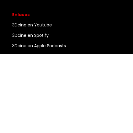
Enlaces
3Dcine en Youtube
3Dcine en Spotify
3Dcine en Apple Podcasts
Ayuda
Contacto
3DCINE
COPYRIGHT ©
2026
ALL RIGHTS RESERVED.