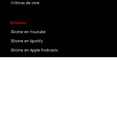
Críticas de cine
Enlaces
3Dcine en Youtube
3Dcine en Spotify
3Dcine en Apple Podcasts
Ayuda
Contacto
3DCINE
COPYRIGHT ©
2026
ALL RIGHTS RESERVED.